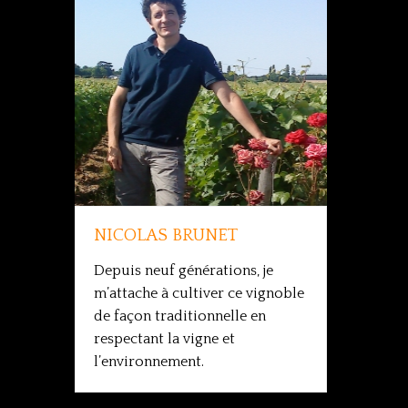
NICOLAS BRUNET
Depuis neuf générations, je
m’attache à cultiver ce vignoble
de façon traditionnelle en
respectant la vigne et
l’environnement.