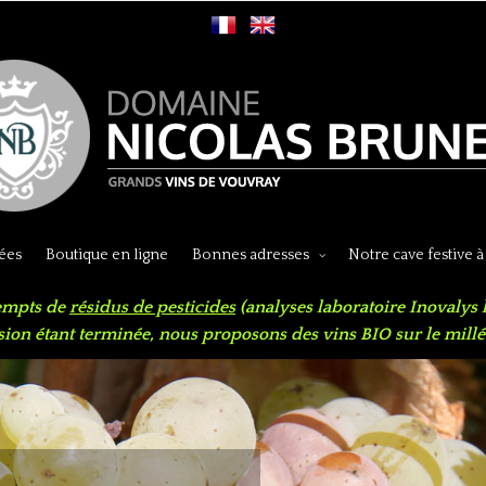
ées
Boutique en ligne
Bonnes adresses
Notre cave festive à
empts de
résidus de pesticides
(analyses laboratoire Inovalys 
sion étant terminée, nous proposons des vins BIO sur le mill